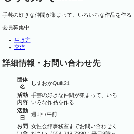
手芸の好きな仲間が集まって、いろいろな作品を作る
会員募集中
生き方
交流
詳細情報・お問い合わせ先
団体
しずおかQuilt21
名
活動
手芸の好きな仲間が集まって、いろ
内容
いろな作品を作る
活動
週1回/午前
日
お問
女性会館事務室までお問い合わせく
い合
ださい（054-248-7330：平日9時～